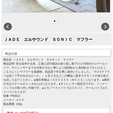
ＪＡＤＥ エルサウンド ＳＯＮＩＣ マフラー
商品仕様
製品名: ＪＡＤＥ エルサウンド ＳＯＮＩＣ マフラー
商品説明: 音を追求する為、工場と試行錯誤を繰り返し腹下の２の部分からテールパ
イプ、サイレンサーまでを分割させない事により低回転から高回転までキレがよく、
こもりにくいマフラーを低価格、高品質で作る事に成功いたしました。『4-2-1マフラ
ーは高くて手が出せなかった。』と言う方などこの機会に是非ＳＯＮＩＣの音の良さ
を試してみてください。●適合車種はＪＡＤＥ２５０（ＭＣ２３）になります。●素材
の方はスチールのメッキ仕上げになります。●サイレンサー固定式ですが、インナー
バッフルの取り外し可能です。●エキゾーストパイプは３５パイ、テールパイプは５
１パイになります。
型番: PR0021
メーカー: ＡＣＰ
製品重量: 150g