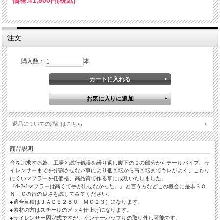
価格:
41,800円
(税込)
注文
購入数：
本
返品についての詳細はこちら
商品説明
音を追求する為、工場と試行錯誤を繰り返し腹下の２の部分からテールパイプ、サ
イレンサーまでを分割させない事により低回転から高回転までキレがよく、こもり
にくいマフラーを低価格、高品質で作る事に成功いたしました。
『4-2-1マフラーは高くて手が出せなかった。』と言う方などこの機会に是非ＳＯ
ＮＩＣの音の良さを試してみてください。
●適合車種はＪＡＤＥ２５０（ＭＣ２３）になります。
●素材の方はスチールのメッキ仕上げになります。
●サイレンサー固定式ですが、インナーバッフルの取り外し可能です。