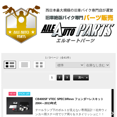
1 / 3ページ
（全41件）
1
2
3
次へ
NEW
PICK UP
CB400SF VTEC SPEC3/Revo フェンダーレスキット
2004～2013年式
テールランプ下のボルトが見えない専用設計！社外ウィ
ンカー用ステー付でリア周りをスタイリッシュに！！