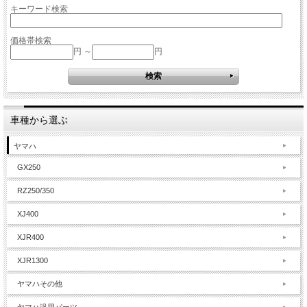
キーワード検索
価格帯検索
円 ～
円
車種から選ぶ
ヤマハ
GX250
RZ250/350
XJ400
XJR400
XJR1300
ヤマハその他
ヤマハ汎用パーツ