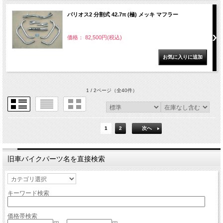
バリオス2 分割式 42.7π (極) メッキ マフラー
価格： 82,500円(税込)
1 / 2ページ
（全40件）
1
2
次へ
旧車バイクパーツ名を直接検索
キーワード検索
価格帯検索