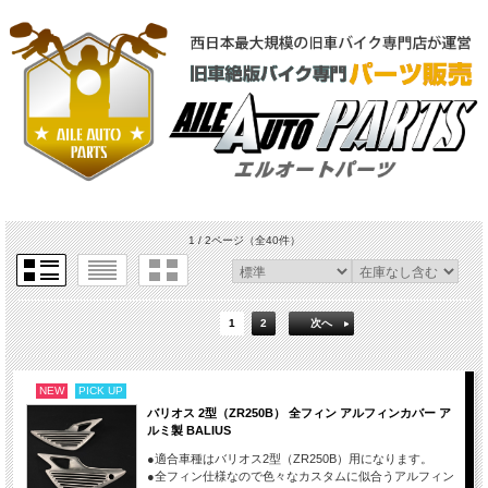
1 / 2ページ
（全40件）
1
2
次へ
NEW
PICK UP
バリオス 2型（ZR250B） 全フィン アルフィンカバー ア
ルミ製 BALIUS
●適合車種はバリオス2型（ZR250B）用になります。
●全フィン仕様なので色々なカスタムに似合うアルフィン