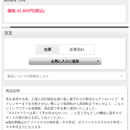
価格:
41,800円
(税込)
注文
在庫
在庫切れ
返品についての詳細はこちら
商品説明
音を追求する為、工場と試行錯誤を繰り返し腹下の２の部分からテールパイプ、サ
イレンサーまでを分割させない事により低回転から高回転までキレがよく、こもり
にくいマフラーを低価格、高品質で作る事に成功いたしました。
『4-2-1マフラーは高くて手が出せなかった。』と言う方などこの機会に是非ＳＯ
ＮＩＣの音の良さを試してみてください。
●適合車種はゼファー４００の初年度～９６年式、ゼファー４００Ｘの９６年式～
０６年式までになります。