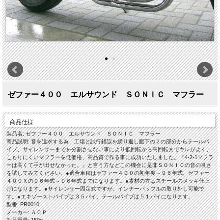
ゼファー４００ エルサウンド ＳＯＮＩＣ マフラー
商品仕様
製品名: ゼファー４００ エルサウンド ＳＯＮＩＣ マフラー
商品説明: 音を追求する為、工場と試行錯誤を繰り返し腹下の２の部分からテールパ
イプ、サイレンサーまでを分割させない事により低回転から高回転までキレがよく、
こもりにくいマフラーを低価格、高品質で作る事に成功いたしました。『4-2-1マフラ
ーは高くて手が出せなかった。』と言う方などこの機会に是非ＳＯＮＩＣの音の良さ
を試してみてください。●適合車種はゼファー４００の初年度～９６年式、ゼファー
４００Ｘの９６年式～０６年式までになります。●素材の方はスチールのメッキ仕上
げになります。●サイレンサー固定式ですが、インナーバッフルの取り外し可能で
す。●エキゾーストパイプは３５パイ、テールパイプは５１パイになります。
型番: PR0010
メーカー: ＡＣＰ
製品重量: 150g