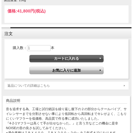
価格:
41,800円
(税込)
注文
購入数：
本
返品についての詳細はこちら
商品説明
音を追求する為、工場と試行錯誤を繰り返し腹下の２の部分からテールパイプ、サ
イレンサーまでを分割させない事により低回転から高回転までキレがよく、こもり
にくいマフラーを低価格、高品質で作る事に成功いたしました。
『4-2-1マフラーは高くて手が出せなかった。』と言う方などこの機会に是非
NOISEの音の良さを試してみてください。
●適合車種はＺＲＸ４００、ＺＲＸ２００－２の～９７年式までになります。