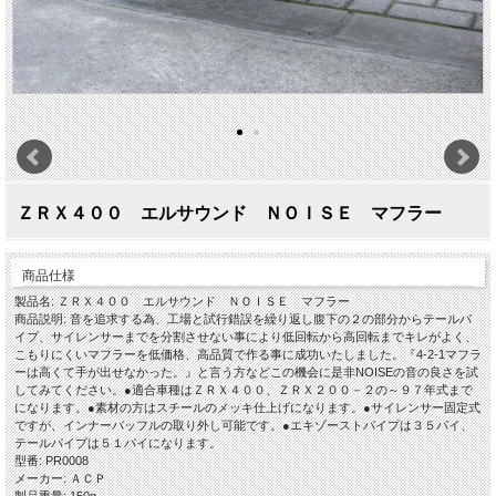
ＺＲＸ４００ エルサウンド ＮＯＩＳＥ マフラー
商品仕様
製品名: ＺＲＸ４００ エルサウンド ＮＯＩＳＥ マフラー
商品説明: 音を追求する為、工場と試行錯誤を繰り返し腹下の２の部分からテールパ
イプ、サイレンサーまでを分割させない事により低回転から高回転までキレがよく、
こもりにくいマフラーを低価格、高品質で作る事に成功いたしました。『4-2-1マフラ
ーは高くて手が出せなかった。』と言う方などこの機会に是非NOISEの音の良さを試
してみてください。●適合車種はＺＲＸ４００、ＺＲＸ２００－２の～９７年式まで
になります。●素材の方はスチールのメッキ仕上げになります。●サイレンサー固定式
ですが、インナーバッフルの取り外し可能です。●エキゾーストパイプは３５パイ、
テールパイプは５１パイになります。
型番: PR0008
メーカー: ＡＣＰ
製品重量: 150g