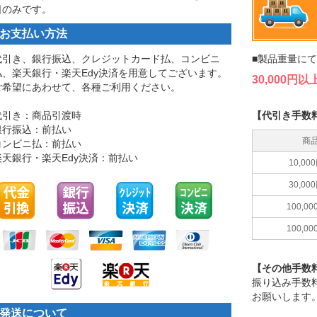
日のみです。
お支払い方法
代引き、銀行振込、クレジットカード払、コンビニ
■製品重量に
払、楽天銀行・楽天Edy決済を用意してございます。
30,000
ご希望にあわせて、各種ご利用ください。
代引き：商品引渡時
【代引き手数
銀行振込：前払い
商
コンビニ払：前払い
楽天銀行・楽天Edy決済：前払い
10,0
30,0
100,0
100,0
【その他手数
振り込み手数
お願いします
発送について