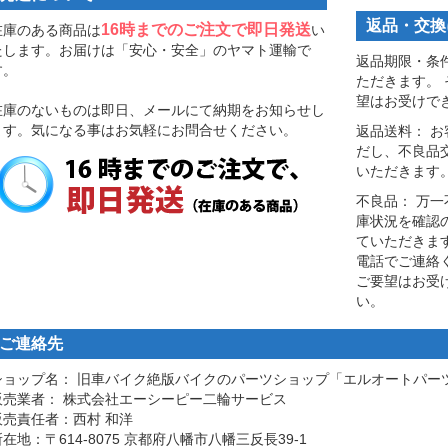
返品・交換
16時までのご注文で即日発送
在庫のある商品は
い
たします。お届けは「安心・安全」のヤマト運輸で
返品期限・条
す。
ただきます。
望はお受けで
在庫のないものは即日、メールにて納期をお知らせし
ます。気になる事はお気軽にお問合せください。
返品送料： 
だし、不良品
いただきます
不良品： 万
庫状況を確認
ていただきま
電話でご連絡
ご要望はお受
い。
ご連絡先
ショップ名： 旧車バイク絶版バイクのパーツショップ「エルオートパー
販売業者： 株式会社エーシーピー二輪サービス
販売責任者：西村 和洋
在地：〒614-8075 京都府八幡市八幡三反長39-1