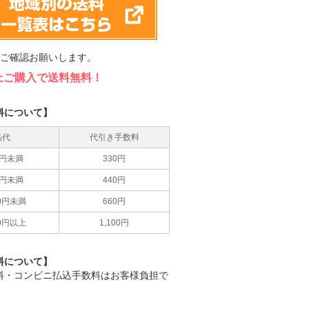
てご確認お願いします。
円以上ご購入で送料無料！
料について】
品代
代引き手数料
00円未満
330円
00円未満
440円
00円未満
660円
00円以上
1,100円
料について】
料・コンビニ払込手数料はお客様負担で
。